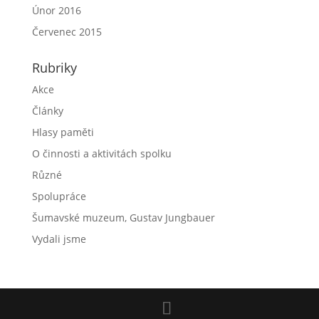
Únor 2016
Červenec 2015
Rubriky
Akce
Články
Hlasy paměti
O činnosti a aktivitách spolku
Různé
Spolupráce
Šumavské muzeum, Gustav Jungbauer
Vydali jsme