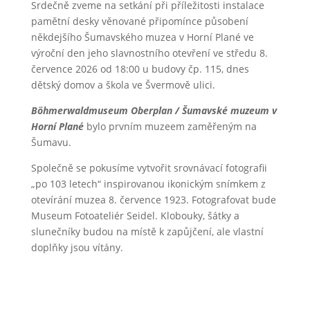
Srdečně zveme na setkání při příležitosti instalace
pamětní desky věnované připomínce působení
někdejšího Šumavského muzea v Horní Plané ve
výroční den jeho slavnostního otevření ve středu 8.
července 2026 od 18:00 u budovy čp. 115, dnes
dětský domov a škola ve Švermově ulici.
Böhmerwaldmuseum Oberplan / Šumavské muzeum v
Horní Plané
bylo prvním muzeem zaměřeným na
Šumavu.
Společně se pokusíme vytvořit srovnávací fotografii
„po 103 letech“ inspirovanou ikonickým snímkem z
otevírání muzea 8. července 1923. Fotografovat bude
Museum Fotoateliér Seidel. Klobouky, šátky a
slunečníky budou na místě k zapůjčení, ale vlastní
doplňky jsou vítány.