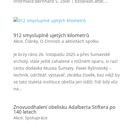
informace:Bernhard S. Zoidl | bzo@aon.attel....
912 smysluplně ujetých kilometrů
Akce
,
Články
,
O činnosti a aktivitách spolku
Je brzy ráno 26. listopadu 2025 a přes šumavské
vrcholy, stále ještě zahalené v mlžném oparu, si razí
cestu dodávka Muzea Šumavy. Pavel Ryšnovský –
technik, údržbář, výstavář, zkrátka člověk, bez nějž by
se tato staletá instituce obešla jen stěží, řídí bílý vůz
na...
Znovuodhalení obelisku Adalberta Stiftera po
140 letech
Akce
,
Spolupráce