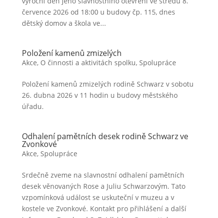
výroční den jeho slavnostního otevření ve středu 8.
července 2026 od 18:00 u budovy čp. 115, dnes
dětský domov a škola ve...
Položení kamenů zmizelých
Akce
,
O činnosti a aktivitách spolku
,
Spolupráce
Položení kamenů zmizelých rodině Schwarz v sobotu
26. dubna 2026 v 11 hodin u budovy městského
úřadu.
Odhalení pamětních desek rodině Schwarz ve
Zvonkové
Akce
,
Spolupráce
Srdečně zveme na slavnostní odhalení pamětních
desek věnovaných Rose a Juliu Schwarzovým. Tato
vzpomínková událost se uskuteční v muzeu a v
kostele ve Zvonkové. Kontakt pro přihlášení a další