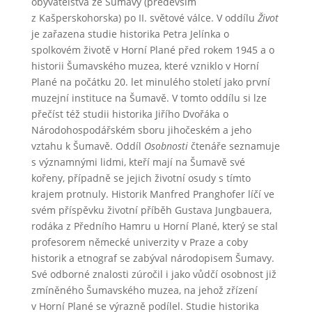
obyvatelstva ze Šumavy (především
z Kašperskohorska) po II. světové válce. V oddílu
Život
je zařazena studie historika Petra Jelínka o
spolkovém životě v Horní Plané před rokem 1945 a o
historii Šumavského muzea, které vzniklo v Horní
Plané na počátku 20. let minulého století jako první
muzejní instituce na Šumavě. V tomto oddílu si lze
přečíst též studii historika Jiřího Dvořáka o
Národohospodářském sboru jihočeském a jeho
vztahu k Šumavě. Oddíl
Osobnosti
čtenáře seznamuje
s významnými lidmi, kteří mají na Šumavě své
kořeny, případně se jejich životní osudy s tímto
krajem protnuly. Historik Manfred Pranghofer líčí ve
svém příspěvku životní příběh Gustava Jungbauera,
rodáka z Předního Hamru u Horní Plané, který se stal
profesorem německé univerzity v Praze a coby
historik a etnograf se zabýval národopisem Šumavy.
Své odborné znalosti zúročil i jako vůdčí osobnost již
zmíněného Šumavského muzea, na jehož zřízení
v Horní Plané se výrazně podílel. Studie historika