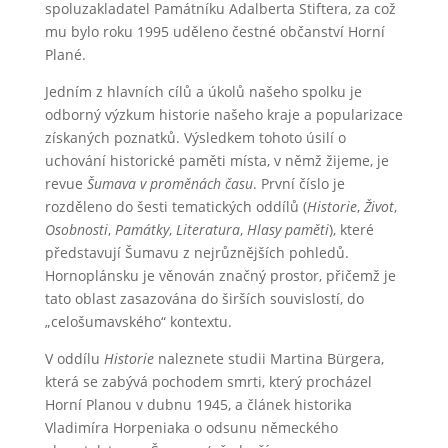
spoluzakladatel Památníku Adalberta Stiftera, za což
mu bylo roku 1995 uděleno čestné občanství Horní
Plané.
Jedním z hlavních cílů a úkolů našeho spolku je
odborný výzkum historie našeho kraje a popularizace
získaných poznatků. Výsledkem tohoto úsilí o
uchování historické paměti místa, v němž žijeme, je
revue
Šumava v proměnách času
. První číslo je
rozděleno do šesti tematických oddílů (
Historie
,
Život
,
Osobnosti
,
Památky
,
Literatura
,
Hlasy paměti
), které
představují Šumavu z nejrůznějších pohledů.
Hornoplánsku je věnován značný prostor, přičemž je
tato oblast zasazována do širších souvislostí, do
„celošumavského“ kontextu.
V oddílu
Historie
naleznete studii Martina Bürgera,
která se zabývá pochodem smrti, který procházel
Horní Planou v dubnu 1945, a článek historika
Vladimíra Horpeniaka o odsunu německého