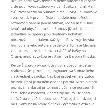
uzavírá oddíl
Hlasy paměti
, v němž budeme v každém
čísle publikovat rozhovory s pamětníky, s lidmi, kteří
svůj život prožili na Šumavě a mají ji vrytu hluboko ve
svém srdci. V prvním čísle si budete moci přečíst
rozhovor s panem Janem Stinym, rodákem z Olšiny,
jehož rod obývá tento kout Šumavy již od 16. století.
Jednotlivé příspěvky jsou doplněny bohatým
obrazovým materiálem. Každý oddíl uvozuje kresba
hornoplánského autora a pedagoga Tomáše Michala.
Obálku revue zdobí obrázek rybářské bašty na
Olšině, jehož autorkou je výtvarnice Barbora Křivská.
Revue
Šumava v proměnách času
je dosud největším
realizovaným projektem Jungbauerova šumavského
vlastivědného spolku. Náš kraj prošel velmi složitou
historií, která je na něm dodnes patrná. Skrze historii
poznáváme vlastní přítomnost, učíme se porozumět
sami sobě a kontextu, v němž žijeme, to vše snad
s důvěrou v lepší budoucnost. Přáli bychom si, aby si
mezi vámi našla revue
Šumava v proměnách času
své