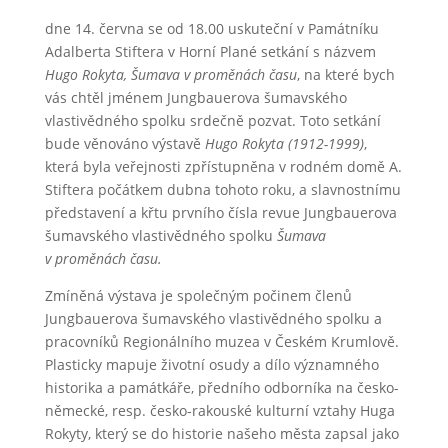
dne 14. června se od 18.00 uskuteční v Památníku
Adalberta Stiftera v Horní Plané setkání s názvem
Hugo Rokyta, Šumava v proměnách času
, na které bych
vás chtěl jménem Jungbauerova šumavského
vlastivědného spolku srdečně pozvat. Toto setkání
bude věnováno výstavě
Hugo Rokyta (1912-1999)
,
která byla veřejnosti zpřístupněna v rodném domě A.
Stiftera počátkem dubna tohoto roku, a slavnostnímu
představení a křtu prvního čísla revue Jungbauerova
šumavského vlastivědného spolku
Šumava
v proměnách času.
Zmíněná výstava je společným počinem členů
Jungbauerova šumavského vlastivědného spolku a
pracovníků Regionálního muzea v Českém Krumlově.
Plasticky mapuje životní osudy a dílo významného
historika a památkáře, předního odborníka na česko-
německé, resp. česko-rakouské kulturní vztahy Huga
Rokyty, který se do historie našeho města zapsal jako