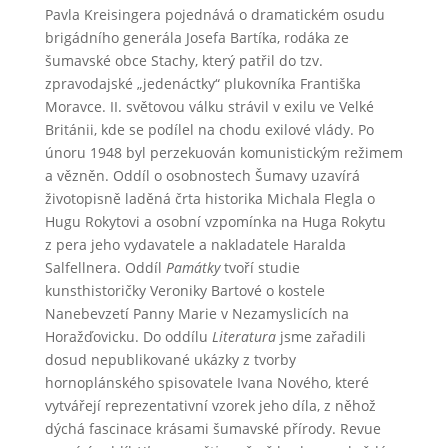
Pavla Kreisingera pojednává o dramatickém osudu
brigádního generála Josefa Bartíka, rodáka ze
šumavské obce Stachy, který patřil do tzv.
zpravodajské „jedenáctky“ plukovníka Františka
Moravce. II. světovou válku strávil v exilu ve Velké
Británii, kde se podílel na chodu exilové vlády. Po
únoru 1948 byl perzekuován komunistickým režimem
a vězněn. Oddíl o osobnostech Šumavy uzavírá
životopisně laděná črta historika Michala Flegla o
Hugu Rokytovi a osobní vzpomínka na Huga Rokytu
z pera jeho vydavatele a nakladatele Haralda
Salfellnera. Oddíl
Památky
tvoří studie
kunsthistoričky Veroniky Bartové o kostele
Nanebevzetí Panny Marie v Nezamyslicích na
Horažďovicku. Do oddílu
Literatura
jsme zařadili
dosud nepublikované ukázky z tvorby
hornoplánského spisovatele Ivana Nového, které
vytvářejí reprezentativní vzorek jeho díla, z něhož
dýchá fascinace krásami šumavské přírody. Revue