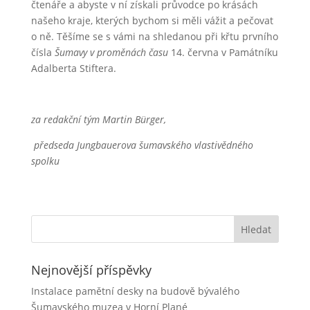
čtenáře a abyste v ní získali průvodce po krásách
našeho kraje, kterých bychom si měli vážit a pečovat
o ně. Těšíme se s vámi na shledanou při křtu prvního
čísla
Šumavy v proměnách času
14. června v Památníku
Adalberta Stiftera.
za redakční tým Martin Bürger,
předseda Jungbauerova šumavského vlastivědného
spolku
Nejnovější příspěvky
Instalace pamětní desky na budově bývalého
Šumavského muzea v Horní Plané