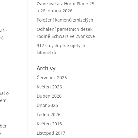
Zvonkové a z Horní Plané 25.
a 26. dubna 2026
Položení kamenů zmizelých
Odhalení pamětních desek
náře
rodině Schwarz ve Zvonkové
ré
912 smysluplně ujetých
kilometrů
Archivy
a
Červenec 2026
Květen 2026
val o
Duben 2026
akem
Únor 2026
Leden 2026
Květen 2018
iber
y
Listopad 2017