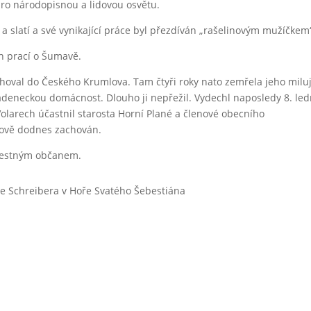
pro národopisnou a lidovou osvětu.
 slatí a své vynikající práce byl přezdíván „rašelinovým mužíčkem
h prací o Šumavě.
hoval do Českého Krumlova. Tam čtyři roky nato zemřela jeho miluj
ládeneckou domácnost. Dlouho ji nepřežil. Vydechl naposledy 8. le
olarech účastnil starosta Horní Plané a členové obecního
itově dodnes zachován.
 čestným občanem.
 Schreibera v Hoře Svatého Šebestiána