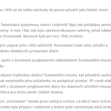
oku 1895 až do svého odchodu do penze působil jako ředitel zimní
 Šebestiána výzkumnou stanici rašelinišť. Byly zde pořádány semi
ašeliny. V roce 1902 zde bylo založeno Museum rašeliny, jehož někte
 v Chomutově. Muzeum bylo po roce 1945 zrušeno.
ch, popsal přes 1000 rašelinišť. Procestoval snad celou střední a
 dodnes všeobecně uznávaným dílem.
se spolu s Gustavem Jungbauerem zakladatelem Šumavského muze
ky.
ní zabýval myšlenkou aložení Šumavského muzea, byť původně uvažo
šak nevyhověla jeho požadavku na poskytnutí prostor. Při cestě vl
vořil s Gustavem Jungbauerem, který mu doporučil umístění muzea
Stiftera pro tento záměr zvláště vhodná.
nce „Grünweber“ konala první veřejná schůze, na které Hans Schre
náška byla přijata s nadšením a krátce poté následovaly další krok