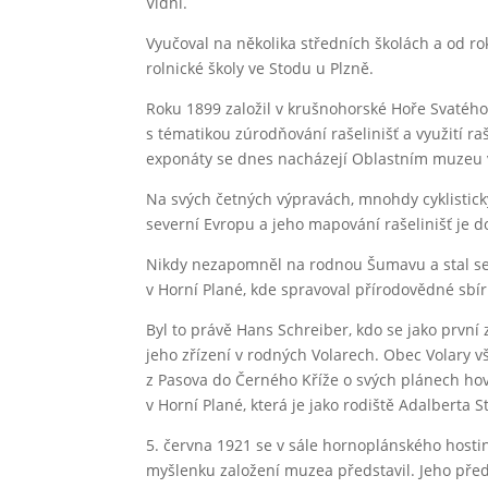
Vídni.
Vyučoval na několika středních školách a od r
rolnické školy ve Stodu u Plzně.
Roku 1899 založil v krušnohorské Hoře Svatého
s tématikou zúrodňování rašelinišť a využití r
exponáty se dnes nacházejí Oblastním muzeu
Na svých četných výpravách, mnohdy cyklistický
severní Evropu a jeho mapování rašelinišť je
Nikdy nezapomněl na rodnou Šumavu a stal 
v Horní Plané, kde spravoval přírodovědné sbír
Byl to právě Hans Schreiber, kdo se jako prv
jeho zřízení v rodných Volarech. Obec Volary v
z Pasova do Černého Kříže o svých plánech ho
v Horní Plané, která je jako rodiště Adalberta 
5. června 1921 se v sále hornoplánského hosti
myšlenku založení muzea představil. Jeho před