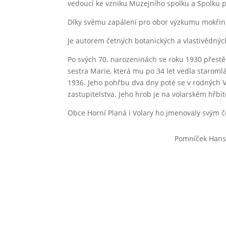
vedoucí ke vzniku Muzejního spolku a Spolku 
Díky svému zapálení pro obor výzkumu mokřin a
Je autorem četných botanických a vlastivědnýc
Po svých 70. narozeninách se roku 1930 přestě
sestra Marie, která mu po 34 let vedla starom
1936. Jeho pohřbu dva dny poté se v rodných V
zastupitelstva. Jeho hrob je na volarském hřb
Obce Horní Planá i Volary ho jmenovaly svým
Pomníček Hanse