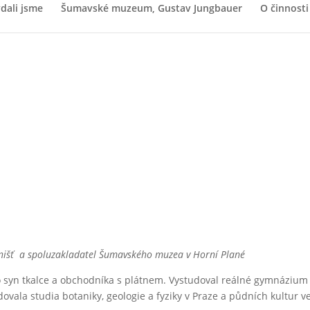
dali jsme
Šumavské muzeum, Gustav Jungbauer
O činnosti
inišť a
spoluzakladatel Šumavského muzea v Horní Plané
o syn tkalce a obchodníka s plátnem. Vystudoval reálné gymnázium
dovala studia botaniky, geologie a fyziky v Praze a půdních kultur v