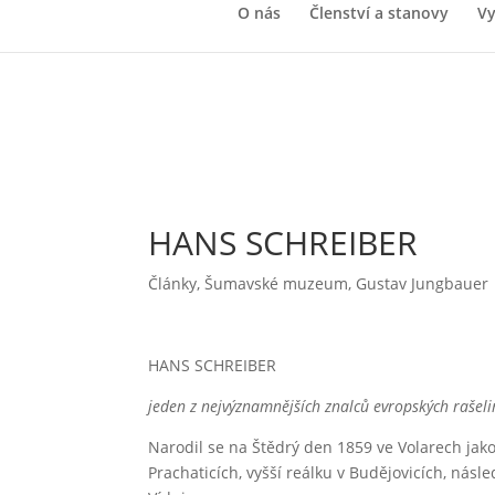
O nás
Členství a stanovy
Vy
HANS SCHREIBER
Články
,
Šumavské muzeum, Gustav Jungbauer
HANS SCHREIBER
jeden z nejvýznamnějších znalců evropských rašel
Narodil se na Štědrý den 1859 ve Volarech jak
Prachaticích, vyšší reálku v Budějovicích, násle